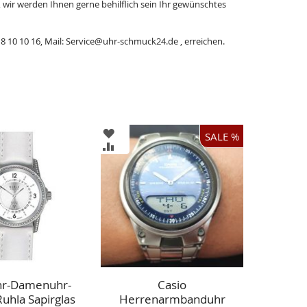
, wir werden Ihnen gerne behilflich sein Ihr gewünschtes
8 10 10 16, Mail: Service@uhr-schmuck24.de , erreichen.
ZUR
SALE %
LISTE
WUNSCHLISTE
ZUR
ÜGEN
HINZUFÜGEN
CHSLISTE
VERGLEICHSLISTE
ÜGEN
HINZUFÜGEN
hr-Damenuhr-
Casio
uhla Sapirglas
Herrenarmbanduhr