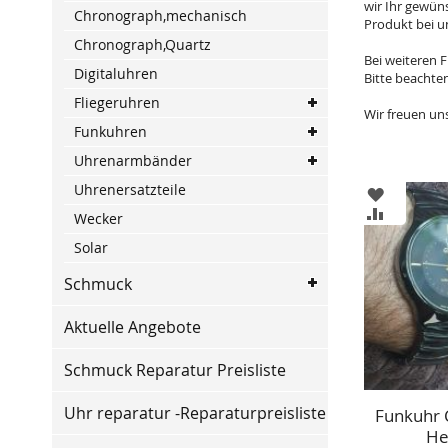
wir Ihr gewüns
Chronograph,mechanisch
Produkt bei u
Chronograph,Quartz
Bei weiteren 
Digitaluhren
Bitte beachten
Fliegeruhren
Wir freuen uns
Funkuhren
Uhrenarmbänder
Uhrenersatzteile
ZUR
WUNSCHL
ZUR
Wecker
HINZUFÜ
VERGLEIC
Solar
HINZUFÜ
Schmuck
Aktuelle Angebote
Schmuck Reparatur Preisliste
Uhr reparatur -Reparaturpreisliste
Funkuhr 
He