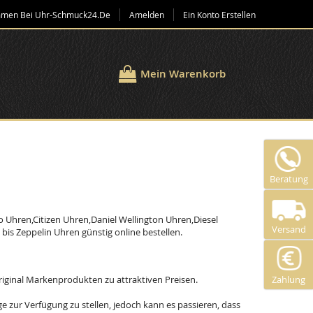
mmen Bei Uhr-Schmuck24.de
Amelden
Ein Konto Erstellen
Mein Warenkorb
Beratung
o Uhren,Citizen Uhren,Daniel Wellington Uhren,Diesel
Versand
s Zeppelin Uhren günstig online bestellen.
riginal Markenprodukten zu attraktiven Preisen.
Zahlung
zur Verfügung zu stellen, jedoch kann es passieren, dass