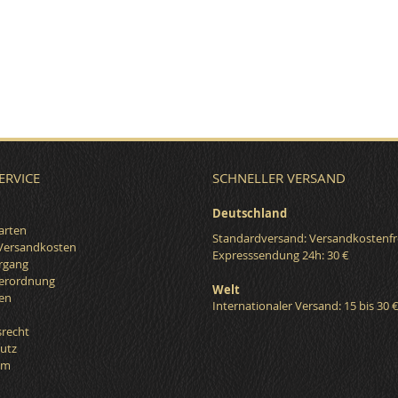
ERVICE
SCHNELLER VERSAND
Deutschland
arten
Standardversand: Versandkostenfr
 Versandkosten
Expresssendung 24h: 30 €
organg
verordnung
Welt
en
Internationaler Versand: 15 bis 30 
srecht
utz
um