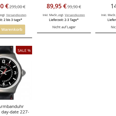
Funkuhren WVA-
gebot
Sonderangebot
0 €
89,95 €
1
299,00 €
99,90 €
109HDE-1AVER
zzgl.
Versandkosten
Inkl. MwSt.
,
zzgl.
Versandkosten
Inkl. MwSt
it: 2 bis 3 tage*
Lieferzeit: 2-3 Tage*
Liefer
Nicht auf Lager
Nic
n Warenkorb
SALE %
ISTE
GEN
HSLISTE
GEN
Armbanduhr
 day-date 227-