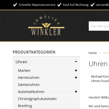
Schneller Reparaturservice
Kauf Auf Rechnung
Versandko
Suche
PRODUKTKATEGORIEN
Home
Uhr
Uhren
Uhren
Marken
Michael Kors
Herrenuhren
Uhren,Fossi
Damenuhren
Automatikuhren
Herzlich Will
Chronograph,Automatic
Breitling
Wir sind bemü