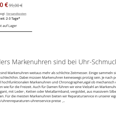
76
ngebot
0 €
99,00 €
zzgl.
Versandkosten
zeit: 2-3 Tage*
t auf Lager
ers Markenuhren sind bei Uhr-Schmuck
e sind Markenuhren weitaus mehr als schlichte Zeitmesser. Einige sammeln s
schlechthin. Dabei müssen Markenuhren keineswegs protzig sein. Je nach pe
d hochfunktionalen Markenuhren und Chronographen,egal ob mechanisch od
n wie für die Freizeit. Auch für Damen führen wir eine Vielzahl an Markenuhr
agant, mit Leder-, Ketten oder Metallarmband, vergoldet, aus massivem Sil
en. Für die meisten Markenuhren bieten wir Reparaturservice in unserer ei
uhrenreparaturen-uhrenservice-preise ,..