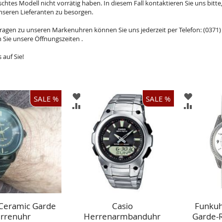
chtes Modell nicht vorrätig haben. In diesem Fall kontaktieren Sie uns bitte
nseren Lieferanten zu besorgen.
Fragen zu unseren Markenuhren können Sie uns jederzeit per Telefon: (0371) 
 Sie unsere Öffnungszeiten .
 auf Sie!
ZUR
ZUR
SALE %
SALE %
ISTE
WUNSCHLISTE
WUNSCH
ZUR
ZUR
GEN
HINZUFÜGEN
HINZUF
HSLISTE
VERGLEICHSLISTE
VERGLEI
GEN
HINZUFÜGEN
HINZUF
Ceramic Garde
Casio
Funku
rrenuhr
Herrenarmbanduhr
Garde-R