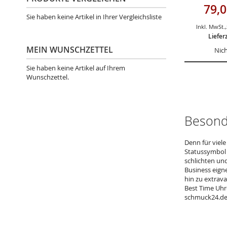
Sondera
79,0
Sie haben keine Artikel in Ihrer Vergleichsliste
Inkl. MwSt.
,
Liefer
MEIN WUNSCHZETTEL
Nich
Sie haben keine Artikel auf Ihrem
Wunschzettel.
Besond
Denn für viel
Statussymbol 
schlichten un
Business eigne
hin zu extrav
Best Time Uhr
schmuck24.de/