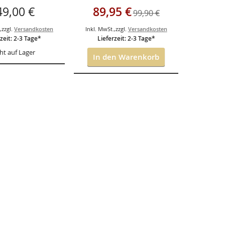
AW-80D-1AVES
Sonderangebot
49,00 €
89,95 €
99,90 €
.
,
zzgl.
Versandkosten
Inkl. MwSt.
,
zzgl.
Versandkosten
zeit: 2-3 Tage*
Lieferzeit: 2-3 Tage*
ht auf Lager
In den Warenkorb