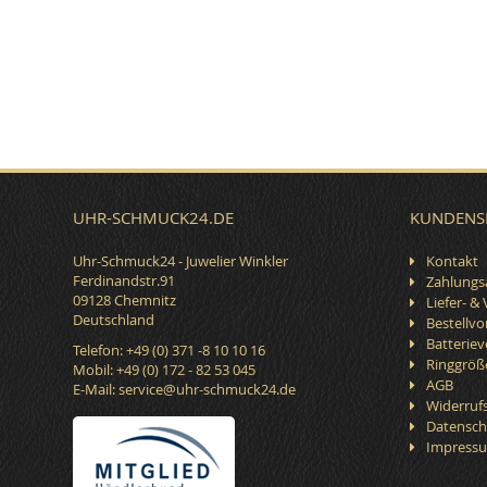
UHR-SCHMUCK24.DE
KUNDENS
Uhr-Schmuck24 - Juwelier Winkler
Kontakt
Ferdinandstr.91
Zahlungs
09128 Chemnitz
Liefer- &
Deutschland
Bestellv
Batterie
Telefon: +49 (0) 371 -8 10 10 16
Ringgröß
Mobil: +49 (0) 172 - 82 53 045
AGB
E-Mail:
service@uhr-schmuck24.de
Widerruf
Datensch
Impress