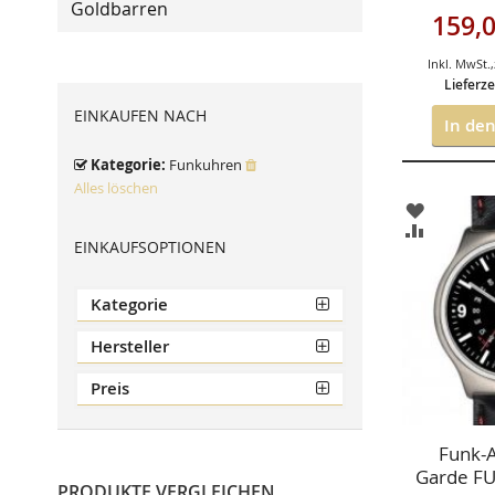
Goldbarren
Sonderan
159,0
Inkl. MwSt.
,
Lieferze
EINKAUFEN NACH
In de
Kategorie
Funkuhren
Alles löschen
ZUR
WUNSCHL
ZUR
EINKAUFSOPTIONEN
HINZUFÜ
VERGLEIC
HINZUFÜ
Kategorie
Hersteller
Preis
Funk-
Garde FU
PRODUKTE VERGLEICHEN