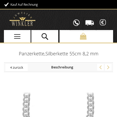
Kauf Auf Rechnung
Direkt
zum
Inhalt
Panzerkette,Silberkette 55cm 8,2 mm
Beschreibung
zurück
Skip
to
the
end
of
the
images
gallery