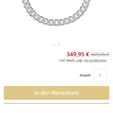
Skip
349,95 €
Sonderangebot
369,95 €
to
the
Inkl. MwSt.
,
zzgl.
Versandkosten
beginning
of
the
Anzahl
images
gallery
In den Warenkorb