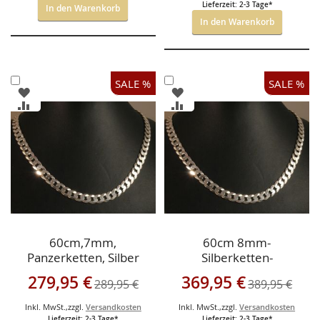
Lieferzeit: 2-3 Tage*
In den Warenkorb
In den Warenkorb
In
In
SALE %
SALE %
ZUR
ZUR
den
den
WUNSCHLISTE
WUNSCHLISTE
ZUR
ZUR
Warenkorb
Warenkorb
HINZUFÜGEN
HINZUFÜGEN
VERGLEICHSLISTE
VERGLEICHSLISTE
HINZUFÜGEN
HINZUFÜGEN
60cm,7mm,
60cm 8mm-
Panzerketten, Silber
Silberketten-
Panzerketten
Sonderangebot
Sonderangebot
279,95 €
369,95 €
289,95 €
389,95 €
Inkl. MwSt.
,
zzgl.
Versandkosten
Inkl. MwSt.
,
zzgl.
Versandkosten
Lieferzeit: 2-3 Tage*
Lieferzeit: 2-3 Tage*