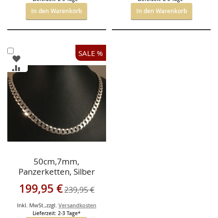
In den Warenkorb
In den Warenkorb
In
SALE %
ZUR
den
WUNSCHLISTE
ZUR
Warenkorb
HINZUFÜGEN
VERGLEICHSLISTE
HINZUFÜGEN
50cm,7mm,
Panzerketten, Silber
Sonderangebot
199,95 €
239,95 €
Inkl. MwSt.
,
zzgl.
Versandkosten
Lieferzeit: 2-3 Tage*