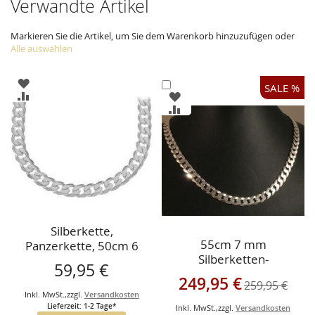
Verwandte Artikel
Markieren Sie die Artikel, um Sie dem Warenkorb hinzuzufügen oder
Alle auswählen
ZUR
In
SALE %
WUNSCHLISTE
ZUR
ZUR
den
HINZUFÜGEN
VERGLEICHSLISTE
WUNSCHLISTE
ZUR
Warenkorb
HINZUFÜGEN
HINZUFÜGEN
VERGLEICHSLISTE
HINZUFÜGEN
Silberkette,
55cm 7 mm
Panzerkette, 50cm 6
Silberketten-
mm
59,95 €
Panzerketten
Sonderangebot
249,95 €
259,95 €
Inkl. MwSt.
,
zzgl.
Versandkosten
Lieferzeit: 1-2 Tage*
Inkl. MwSt.
,
zzgl.
Versandkosten