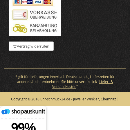
Vertrag widerrufen
* gilt für Lieferungen innerhalb Deutschlands, Lieferzeiten für
andere Länder entnehmen Sie bitte unserem Link "
Liefer- &
Versandkosten
"
Copyright © 2018 uhr-schmuck24.de - Juwelier Winkler, Chemnitz |