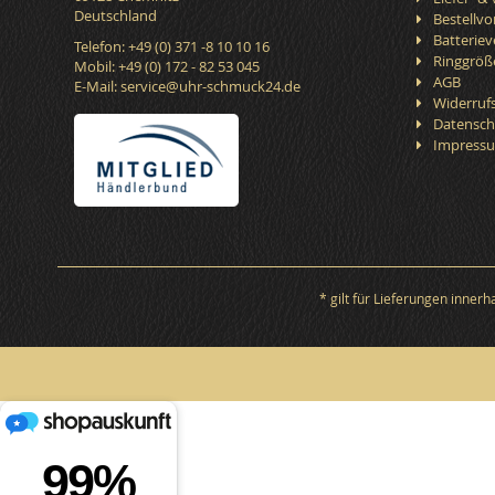
Deutschland
Bestellv
Batterie
Telefon: +49 (0) 371 -8 10 10 16
Ringgröß
Mobil: +49 (0) 172 - 82 53 045
AGB
E-Mail:
service@uhr-schmuck24.de
Widerruf
Datensch
Impress
* gilt für Lieferungen inner