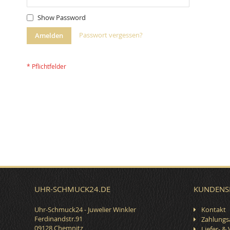
Show Password
Passwort vergessen?
Amelden
UHR-SCHMUCK24.DE
KUNDENS
Uhr-Schmuck24 - Juwelier Winkler
Kontakt
Ferdinandstr.91
Zahlungs
09128 Chemnitz
Liefer- &