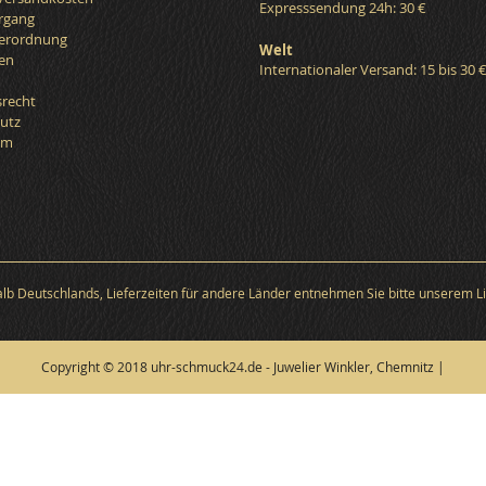
Expresssendung 24h: 30 €
organg
verordnung
Welt
en
Internationaler Versand: 15 bis 30 
srecht
utz
um
halb Deutschlands, Lieferzeiten für andere Länder entnehmen Sie bitte unserem Li
Copyright © 2018 uhr-schmuck24.de - Juwelier Winkler, Chemnitz |