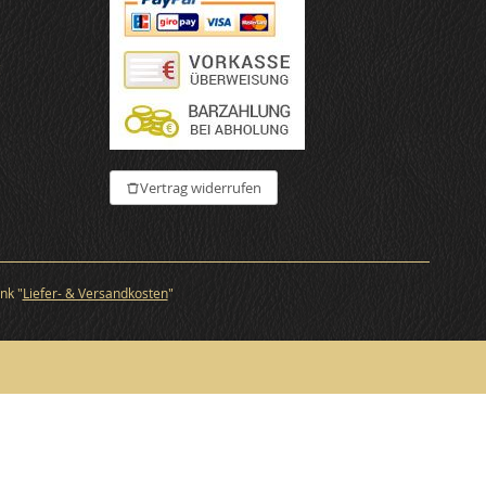
€
Vertrag widerrufen
nk "
Liefer- & Versandkosten
"