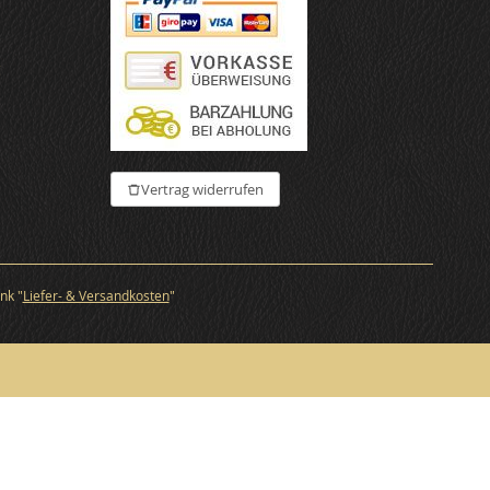
€
Vertrag widerrufen
nk "
Liefer- & Versandkosten
"