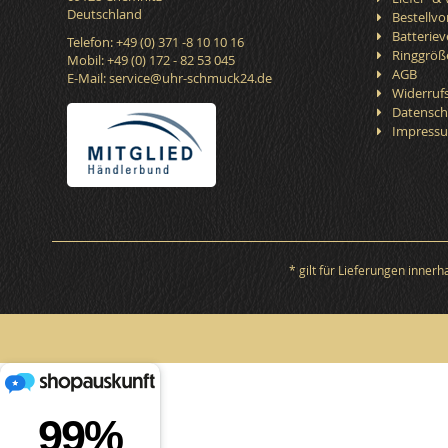
Deutschland
Bestellv
Batterie
Telefon: +49 (0) 371 -8 10 10 16
Ringgröß
Mobil: +49 (0) 172 - 82 53 045
AGB
E-Mail:
service@uhr-schmuck24.de
Widerruf
Datensch
Impress
* gilt für Lieferungen inner