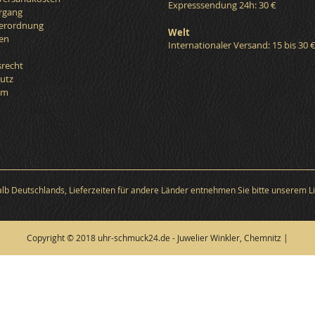
Expresssendung 24h: 30 €
organg
verordnung
Welt
en
Internationaler Versand: 15 bis 30 
srecht
utz
um
halb Deutschlands, Lieferzeiten für andere Länder entnehmen Sie bitte unserem Li
Copyright © 2018 uhr-schmuck24.de - Juwelier Winkler, Chemnitz |