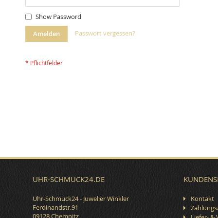
Show Password
Passwort vergessen?
Amelden
UHR-SCHMUCK24.DE
KUNDENS
Uhr-Schmuck24 - Juwelier Winkler
Kontakt
Ferdinandstr.91
Zahlungs
09128 Chemnitz
Liefer- &