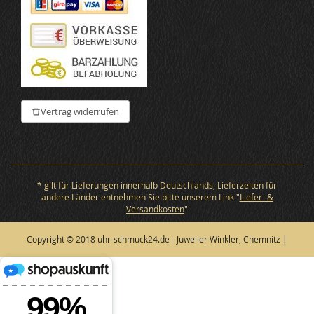
Vertrag widerrufen
* gilt für Lieferungen innerhalb Deutschlands, Lieferzeiten für
andere Länder entnehmen Sie bitte unserem Link "
Liefer- &
Versandkosten
"
Copyright © 2018 uhr-schmuck24.de - Juwelier Winkler, Chemnitz |