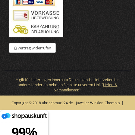
Vertrag widerrufen
* gilt für Lieferungen innerhalb Deutschlands, Lieferzeiten für
andere Länder entnehmen Sie bitte unserem Link "
Liefer- &
Versandkosten
"
Copyright © 2018 uhr-schmuck24.de - Juwelier Winkler, Chemnitz |