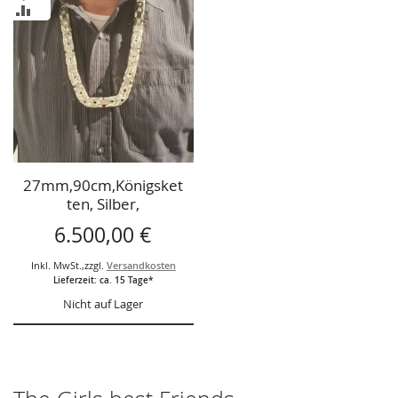
WUNSCHLISTE
ZUR
HINZUFÜGEN
VERGLEICHSLISTE
HINZUFÜGEN
27mm,90cm,Königsket
ten, Silber,
6.500,00 €
Inkl. MwSt.
,
zzgl.
Versandkosten
Lieferzeit: ca. 15 Tage*
Nicht auf Lager