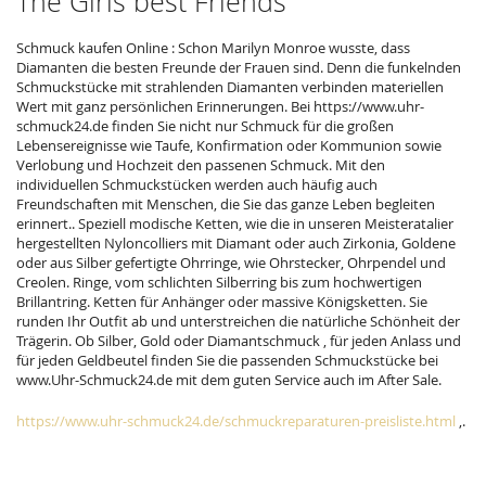
The Girls best Friends
Schmuck kaufen Online : Schon Marilyn Monroe wusste, dass
Diamanten die besten Freunde der Frauen sind. Denn die funkelnden
Schmuckstücke mit strahlenden Diamanten verbinden materiellen
Wert mit ganz persönlichen Erinnerungen. Bei https://www.uhr-
schmuck24.de finden Sie nicht nur Schmuck für die großen
Lebensereignisse wie Taufe, Konfirmation oder Kommunion sowie
Verlobung und Hochzeit den passenen Schmuck. Mit den
individuellen Schmuckstücken werden auch häufig auch
Freundschaften mit Menschen, die Sie das ganze Leben begleiten
erinnert.. Speziell modische Ketten, wie die in unseren Meisteratalier
hergestellten Nyloncolliers mit Diamant oder auch Zirkonia, Goldene
oder aus Silber gefertigte Ohrringe, wie Ohrstecker, Ohrpendel und
Creolen. Ringe, vom schlichten Silberring bis zum hochwertigen
Brillantring. Ketten für Anhänger oder massive Königsketten. Sie
runden Ihr Outfit ab und unterstreichen die natürliche Schönheit der
Trägerin. Ob Silber, Gold oder Diamantschmuck , für jeden Anlass und
für jeden Geldbeutel finden Sie die passenden Schmuckstücke bei
www.Uhr-Schmuck24.de mit dem guten Service auch im After Sale.
https://www.uhr-schmuck24.de/schmuckreparaturen-preisliste.html
,.