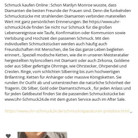
Schmuck kaufen Online : Schon Marilyn Monroe wusste, dass
Diamanten die besten Freunde der Frauen sind. Denn die funkelnden
Schmuckstücke mit strahlenden Diamanten verbinden materiellen
Wert mit ganz persönlichen Erinnerungen. Bei https://www.uhr-
schmuck24.de finden Sie nicht nur Schmuck für die großen
Lebensereignisse wie Taufe, Konfirmation oder Kommunion sowie
Verlobung und Hochzeit den passenen Schmuck. Mit den
individuellen Schmuckstücken werden auch häufig auch
Freundschaften mit Menschen, die Sie das ganze Leben begleiten
erinnert.. Speziell modische Ketten, wie die in unseren Meisteratalier
hergestellten Nyloncolliers mit Diamant oder auch Zirkonia, Goldene
oder aus Silber gefertigte Ohrringe, wie Ohrstecker, Ohrpendel und
Creolen. Ringe, vom schlichten Silberring bis zum hochwertigen
Brillantring. Ketten für Anhänger oder massive Königsketten. Sie
runden Ihr Outfit ab und unterstreichen die natürliche Schönheit der
Trägerin. Ob Silber, Gold oder Diamantschmuck , für jeden Anlass und
für jeden Geldbeutel finden Sie die passenden Schmuckstücke bei
www.Uhr-Schmuck24.de mit dem guten Service auch im After Sale.
https://www.uhr-schmuck24.de/schmuckreparaturen-preisliste.html
,.
ZUR