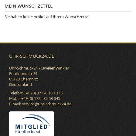
MEIN WUNSCHZETTEL
Sie haben keine Artikel auf Ihrem Wunschzettel.
UHR-SCHMUCK24.DE
Uhr-Schmuck24 - Juwelier Winkler
Ferdinandstr.91
09128 Chemnitz
Deutschland
Telefon: +49 (0) 371 -8 10 10 16
Mobil: +49 (0) 172 - 82 53 045
E-Mail:
service@uhr-schmuck24.de