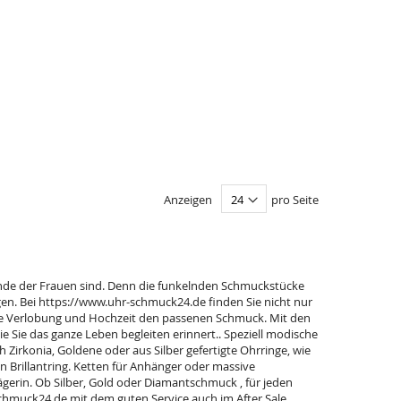
Anzeigen
pro Seite
nde der Frauen sind. Denn die funkelnden Schmuckstücke
en. Bei https://www.uhr-schmuck24.de finden Sie nicht nur
ie Verlobung und Hochzeit den passenen Schmuck. Mit den
Sie das ganze Leben begleiten erinnert.. Speziell modische
h Zirkonia, Goldene oder aus Silber gefertigte Ohrringe, wie
n Brillantring. Ketten für Anhänger oder massive
ägerin. Ob Silber, Gold oder Diamantschmuck , für jeden
hmuck24.de mit dem guten Service auch im After Sale.