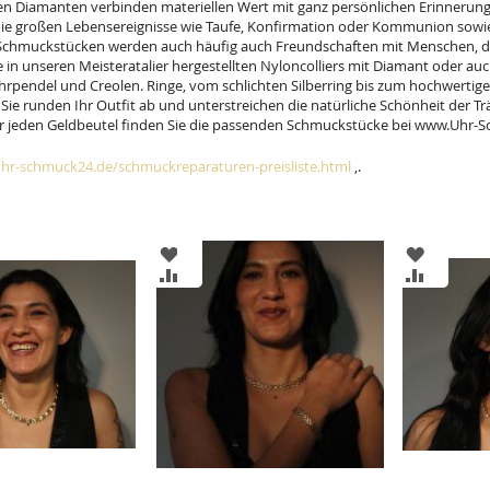
en Diamanten verbinden materiellen Wert mit ganz persönlichen Erinnerung
ie großen Lebensereignisse wie Taufe, Konfirmation oder Kommunion sow
 Schmuckstücken werden auch häufig auch Freundschaften mit Menschen, die 
e in unseren Meisteratalier hergestellten Nyloncolliers mit Diamant oder auc
hrpendel und Creolen. Ringe, vom schlichten Silberring bis zum hochwertige
Sie runden Ihr Outfit ab und unterstreichen die natürliche Schönheit der Tr
r jeden Geldbeutel finden Sie die passenden Schmuckstücke bei www.Uhr-Sc
hr-schmuck24.de/schmuckreparaturen-preisliste.html
,.
ZUR
ZUR
ISTE
WUNSCHLISTE
WUNSCH
ZUR
ZUR
GEN
HINZUFÜGEN
HINZUF
HSLISTE
VERGLEICHSLISTE
VERGLEI
GEN
HINZUFÜGEN
HINZUF