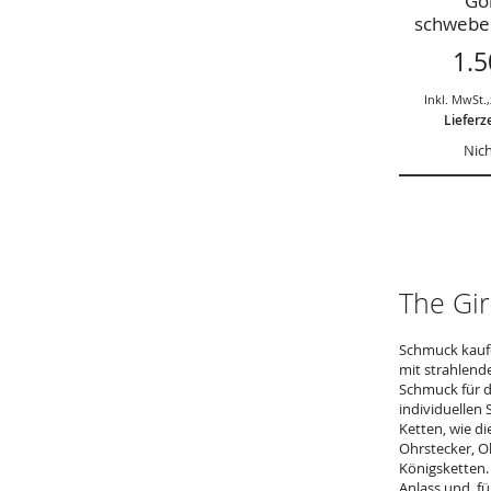
Gol
schwebe
Sonderan
1.5
Anfra
D
Inkl. MwSt.
,
Lieferz
Nich
The Gir
Schmuck kaufe
mit strahlend
Schmuck für d
individuellen
Ketten, wie di
Ohrstecker, O
Königsketten. 
Anlass und fü