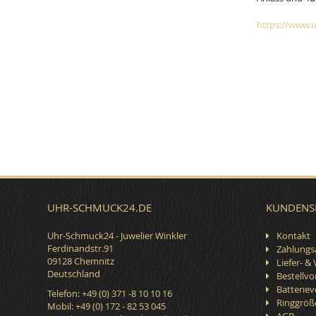
https://www.u
UHR-SCHMUCK24.DE
KUNDENS
Uhr-Schmuck24 - Juwelier Winkler
Kontakt
Ferdinandstr.91
Zahlungs
09128 Chemnitz
Liefer- &
Deutschland
Bestellv
Batterie
Telefon: +49 (0) 371 -8 10 10 16
Ringgröß
Mobil: +49 (0) 172 - 82 53 045