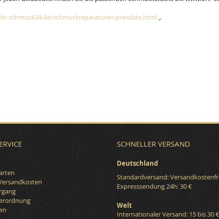
hr-schmuck24.de/schmuckreparaturen-preisliste.html
,.
ERVICE
SCHNELLER VERSAND
Deutschland
arten
Standardversand: Versandkostenfr
 Versandkosten
Expresssendung 24h: 30 €
organg
verordnung
Welt
en
Internationaler Versand: 15 bis 30 