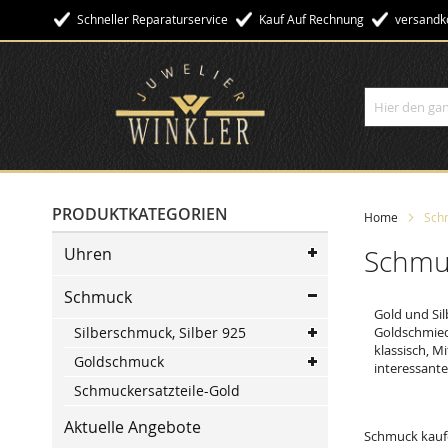
Schneller Reparaturservice
Kauf Auf Rechnung
Versandko
Suche
PRODUKTKATEGORIEN
Home
Sch
Uhren
Schmu
Schmuck
Gold und Sil
Silberschmuck, Silber 925
Goldschmiede
klassisch, M
Goldschmuck
interessant
Schmuckersatzteile-Gold
Aktuelle Angebote
Schmuck kaufe