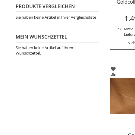
Goldcol
PRODUKTE VERGLEICHEN
1.4
Sie haben keine Artikel in Ihrer Vergleichsliste
Inkl. MwSt.
,
Liefer
MEIN WUNSCHZETTEL
Nich
Sie haben keine Artikel auf Ihrem
Wunschzettel.
ZUR
WUNSCHL
ZUR
HINZUFÜ
VERGLEIC
HINZUFÜ