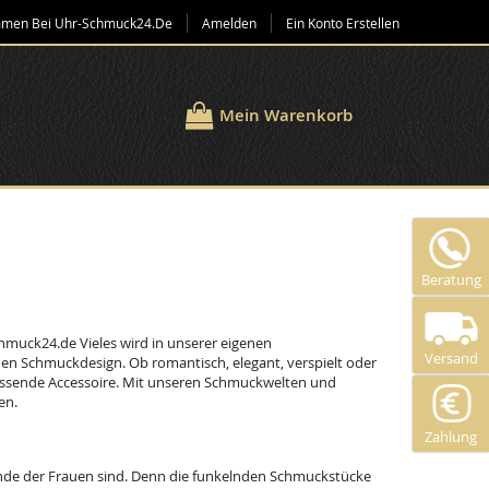
mmen Bei Uhr-Schmuck24.de
Amelden
Ein Konto Erstellen
Mein Warenkorb
Beratung
chmuck24.de Vieles wird in unserer eigenen
Versand
nen Schmuckdesign. Ob romantisch, elegant, verspielt oder
 passende Accessoire. Mit unseren Schmuckwelten und
en.
Zahlung
nde der Frauen sind. Denn die funkelnden Schmuckstücke