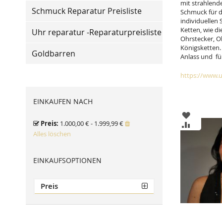
mit strahlend
Schmuck Reparatur Preisliste
Schmuck für d
individuellen
Ketten, wie di
Uhr reparatur -Reparaturpreisliste
Ohrstecker, O
Königsketten. 
Goldbarren
Anlass und fü
https://www.u
EINKAUFEN NACH
ZUR
Preis
1.000,00 € - 1.999,99 €
WUNSCHL
ZUR
HINZUFÜ
VERGLEIC
Alles löschen
HINZUFÜ
EINKAUFSOPTIONEN
Preis