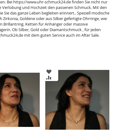
en. Bei https://www.uhr-schmuck24.de finden Sie nicht nur
ie Verlobung und Hochzeit den passenen Schmuck. Mit den
Sie das ganze Leben begleiten erinnert.. Speziell modische
h Zirkonia, Goldene oder aus Silber gefertigte Ohrringe, wie
n Brillantring. Ketten für Anhänger oder massive
ägerin. Ob Silber, Gold oder Diamantschmuck , für jeden
hmuck24.de mit dem guten Service auch im After Sale.
ZUR
LISTE
WUNSCHLISTE
ZUR
ÜGEN
HINZUFÜGEN
CHSLISTE
VERGLEICHSLISTE
ÜGEN
HINZUFÜGEN