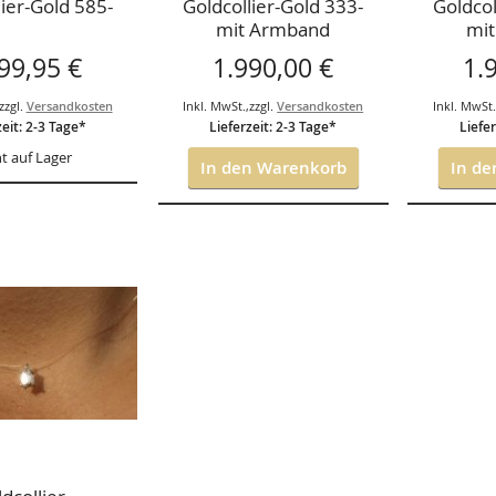
lier-Gold 585-
Goldcollier-Gold 333-
Goldcol
mit Armband
mi
99,95 €
1.990,00 €
1.
zzgl.
Versandkosten
Inkl. MwSt.
,
zzgl.
Versandkosten
Inkl. MwSt
zeit: 2-3 Tage*
Lieferzeit: 2-3 Tage*
Liefer
t auf Lager
In den Warenkorb
In de
ISTE
GEN
HSLISTE
GEN