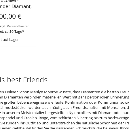
dcollier-
nder Diamant,
fertigung, auf
00,00 €
ge, Bagette-
iamant
zzgl.
Versandkosten
eit: ca.10 Tage*
t auf Lager
ls best Friends
n Online : Schon Marilyn Monroe wusste, dass Diamanten die besten Freu
en Diamanten verbinden materiellen Wert mit ganz persönlichen Erinnerung
ie großen Lebensereignisse wie Taufe, Konfirmation oder Kommunion sow
 Schmuckstücken werden auch häufig auch Freundschaften mit Menschen, die 
e in unseren Meisteratalier hergestellten Nyloncolliers mit Diamant oder auc
hrpendel und Creolen. Ringe, vom schlichten Silberring bis zum hochwertige
Sie runden Ihr Outfit ab und unterstreichen die natürliche Schönheit der Tr
r jeden Geldbeutel finden Sie die passenden Schmuckstücke bei www.Uhr-Sc