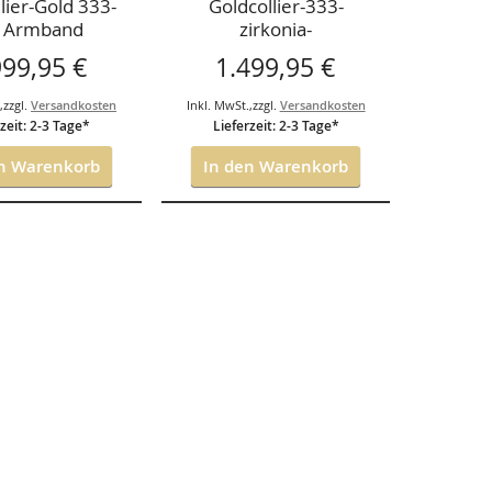
lier-Gold 333-
Goldcollier-333-
t Armband
zirkonia-
999,95 €
1.499,95 €
.
,
zzgl.
Versandkosten
Inkl. MwSt.
,
zzgl.
Versandkosten
zeit: 2-3 Tage*
Lieferzeit: 2-3 Tage*
n Warenkorb
In den Warenkorb