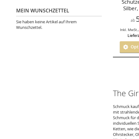
Schutz
Silber,
MEIN WUNSCHZETTEL
verschi
zur A
ab
Sie haben keine Artikel auf Ihrem
Wunschzettel.
Inkl. MwSt.
,
Liefer
Opti
The Gir
Schmuck kaufe
mit strahlend
Schmuck für d
individuellen
Ketten, wie di
Ohrstecker, O