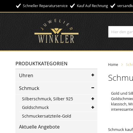
Schneller Reparaturservice
Kauf Auf Rechnung
Versandko
Suche
PRODUKTKATEGORIEN
Home
Sch
Uhren
Schmu
Schmuck
Gold und Sil
Silberschmuck, Silber 925
Goldschmiede
klassisch, M
Goldschmuck
interessant
Schmuckersatzteile-Gold
Aktuelle Angebote
Schmuck kaufe