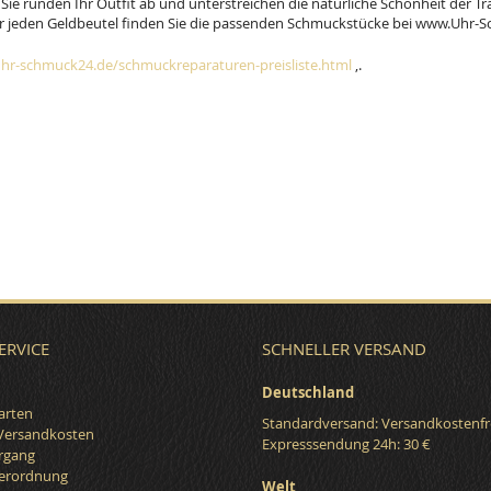
Sie runden Ihr Outfit ab und unterstreichen die natürliche Schönheit der Tr
r jeden Geldbeutel finden Sie die passenden Schmuckstücke bei www.Uhr-Sc
hr-schmuck24.de/schmuckreparaturen-preisliste.html
,.
ERVICE
SCHNELLER VERSAND
Deutschland
arten
Standardversand: Versandkostenfr
 Versandkosten
Expresssendung 24h: 30 €
organg
verordnung
Welt