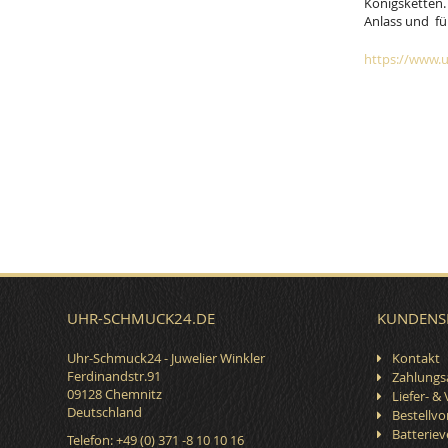
Königsketten. 
Anlass und fü
https://www.u
UHR-SCHMUCK24.DE
KUNDENS
Uhr-Schmuck24 - Juwelier Winkler
Kontakt
Ferdinandstr.91
Zahlungs
09128 Chemnitz
Liefer- &
Deutschland
Bestellv
Batterie
Telefon: +49 (0) 371 -8 10 10 16