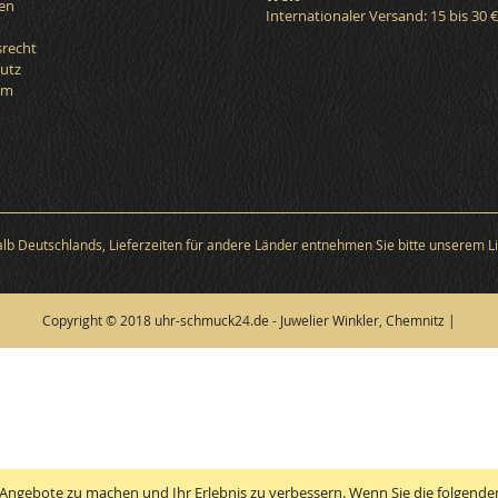
en
Internationaler Versand: 15 bis 30 
srecht
utz
um
halb Deutschlands, Lieferzeiten für andere Länder entnehmen Sie bitte unserem Li
Copyright © 2018 uhr-schmuck24.de - Juwelier Winkler, Chemnitz |
Angebote zu machen und Ihr Erlebnis zu verbessern. Wenn Sie die folgenden