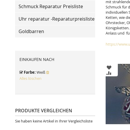
mit strahlend
Schmuck Reparatur Preisliste
Schmuck für d
individuellen
Ketten, wie di
Uhr reparatur -Reparaturpreisliste
Ohrstecker, O
Königsketten. 
Goldbarren
Anlass und fü
https://www.u
EINKAUFEN NACH
ZUR
Farbe
Weiß
WUNSCHL
ZUR
HINZUFÜ
VERGLEIC
Alles löschen
HINZUFÜ
PRODUKTE VERGLEICHEN
Sie haben keine Artikel in Ihrer Vergleichsliste