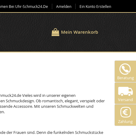
mmen Bei Uhr-Schmuck24.de
Amelden
Ein Konto Erstellen
Mein Warenkorb
Beratung
chmuck24.de Vieles wird in unserer eigenen
Versand
nen Schmuckdesign. Ob romantisch, elegant, verspielt oder
 passende Accessoire. Mit unseren Schmuckwelten und
en.
Zahlung
nde der Frauen sind. Denn die funkelnden Schmuckstücke