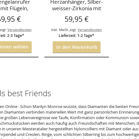
engelanrufer
Herzanhänger, Silber-
 mit Flügeln,
weisser-Zirkonia mit
edene Farben
Kette
59,95 €
59,95 €
uswahl,20mm
zzgl.
Versandkosten
Inkl. MwSt.
,
zzgl.
Versandkosten
zeit: 2-3 Tage*
Lieferzeit: 1-2 Tage*
onen wählen
In den Warenkorb
ls best Friends
n Online : Schon Marilyn Monroe wusste, dass Diamanten die besten Freu
en Diamanten verbinden materiellen Wert mit ganz persönlichen Erinnerung
ie großen Lebensereignisse wie Taufe, Konfirmation oder Kommunion sow
 Schmuckstücken werden auch häufig auch Freundschaften mit Menschen, die 
e in unseren Meisteratalier hergestellten Nyloncolliers mit Diamant oder auc
hrpendel und Creolen. Ringe, vom schlichten Silberring bis zum hochwertige