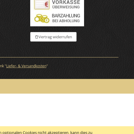
€
Vertrag widerrufen
nk "
Liefer- & Versandkosten
"
 optionalen Cookies nicht akzeptieren, kann dies zu