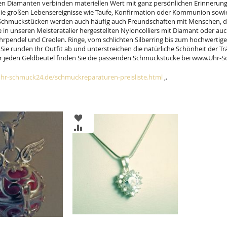
en Diamanten verbinden materiellen Wert mit ganz persönlichen Erinnerung
ie großen Lebensereignisse wie Taufe, Konfirmation oder Kommunion sow
 Schmuckstücken werden auch häufig auch Freundschaften mit Menschen, die 
e in unseren Meisteratalier hergestellten Nyloncolliers mit Diamant oder auc
hrpendel und Creolen. Ringe, vom schlichten Silberring bis zum hochwertige
Sie runden Ihr Outfit ab und unterstreichen die natürliche Schönheit der Tr
r jeden Geldbeutel finden Sie die passenden Schmuckstücke bei www.Uhr-Sc
hr-schmuck24.de/schmuckreparaturen-preisliste.html
,.
ZUR
ISTE
WUNSCHLISTE
ZUR
GEN
HINZUFÜGEN
HSLISTE
VERGLEICHSLISTE
GEN
HINZUFÜGEN