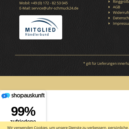
Ringgröß
Mobil: +49 (0) 172 - 82 53 045
AGB
E-Mail:
service@uhr-schmuck24.de
Widerruf
Datensch
Impress
* gilt für Lieferungen inner
Wir verwenden Cookies, um unsere Dienste zu verbessern, persönliche 