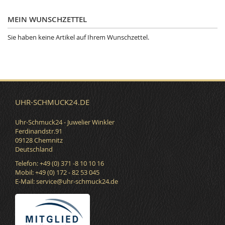
MEIN WUNSCHZETTEL
Sie haben keine Artikel auf Ihrem Wunschzettel.
UHR-SCHMUCK24.DE
Uhr-Schmuck24 - Juwelier Winkler
Ferdinandstr.91
09128 Chemnitz
Deutschland
Telefon: +49 (0) 371 -8 10 10 16
Mobil: +49 (0) 172 - 82 53 045
E-Mail:
service@uhr-schmuck24.de