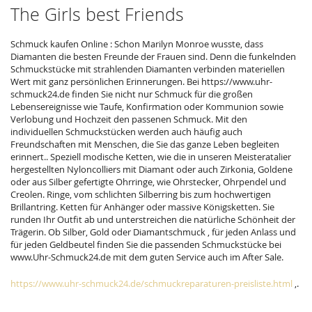
The Girls best Friends
Schmuck kaufen Online : Schon Marilyn Monroe wusste, dass
Diamanten die besten Freunde der Frauen sind. Denn die funkelnden
Schmuckstücke mit strahlenden Diamanten verbinden materiellen
Wert mit ganz persönlichen Erinnerungen. Bei https://www.uhr-
schmuck24.de finden Sie nicht nur Schmuck für die großen
Lebensereignisse wie Taufe, Konfirmation oder Kommunion sowie
Verlobung und Hochzeit den passenen Schmuck. Mit den
individuellen Schmuckstücken werden auch häufig auch
Freundschaften mit Menschen, die Sie das ganze Leben begleiten
erinnert.. Speziell modische Ketten, wie die in unseren Meisteratalier
hergestellten Nyloncolliers mit Diamant oder auch Zirkonia, Goldene
oder aus Silber gefertigte Ohrringe, wie Ohrstecker, Ohrpendel und
Creolen. Ringe, vom schlichten Silberring bis zum hochwertigen
Brillantring. Ketten für Anhänger oder massive Königsketten. Sie
runden Ihr Outfit ab und unterstreichen die natürliche Schönheit der
Trägerin. Ob Silber, Gold oder Diamantschmuck , für jeden Anlass und
für jeden Geldbeutel finden Sie die passenden Schmuckstücke bei
www.Uhr-Schmuck24.de mit dem guten Service auch im After Sale.
https://www.uhr-schmuck24.de/schmuckreparaturen-preisliste.html
,.