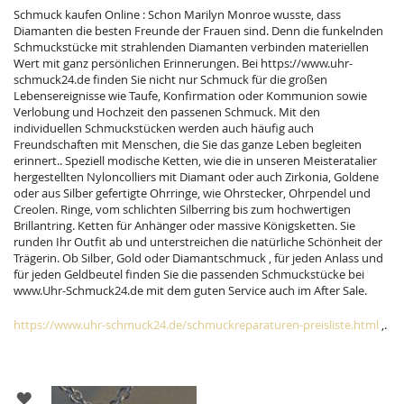
Schmuck kaufen Online : Schon Marilyn Monroe wusste, dass
Diamanten die besten Freunde der Frauen sind. Denn die funkelnden
Schmuckstücke mit strahlenden Diamanten verbinden materiellen
Wert mit ganz persönlichen Erinnerungen. Bei https://www.uhr-
schmuck24.de finden Sie nicht nur Schmuck für die großen
Lebensereignisse wie Taufe, Konfirmation oder Kommunion sowie
Verlobung und Hochzeit den passenen Schmuck. Mit den
individuellen Schmuckstücken werden auch häufig auch
Freundschaften mit Menschen, die Sie das ganze Leben begleiten
erinnert.. Speziell modische Ketten, wie die in unseren Meisteratalier
hergestellten Nyloncolliers mit Diamant oder auch Zirkonia, Goldene
oder aus Silber gefertigte Ohrringe, wie Ohrstecker, Ohrpendel und
Creolen. Ringe, vom schlichten Silberring bis zum hochwertigen
Brillantring. Ketten für Anhänger oder massive Königsketten. Sie
runden Ihr Outfit ab und unterstreichen die natürliche Schönheit der
Trägerin. Ob Silber, Gold oder Diamantschmuck , für jeden Anlass und
für jeden Geldbeutel finden Sie die passenden Schmuckstücke bei
www.Uhr-Schmuck24.de mit dem guten Service auch im After Sale.
https://www.uhr-schmuck24.de/schmuckreparaturen-preisliste.html
,.
ZUR