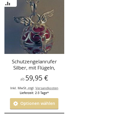
WUNSCHLISTE
ZUR
HINZUFÜGEN
VERGLEICHSLISTE
HINZUFÜGEN
Schutzengelanrufer
Silber, mit Flügeln,
verschiedene Farben
59,95 €
zur Auswahl,20mm
ab
Inkl. MwSt.
,
zzgl.
Versandkosten
Lieferzeit: 2-3 Tage*
Optionen wählen